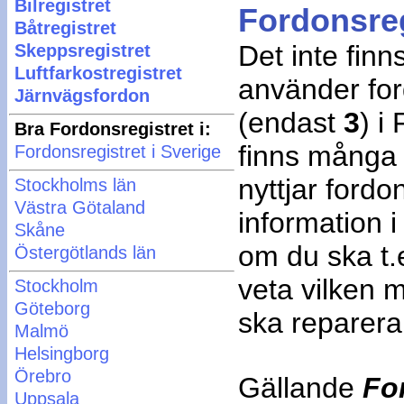
Bilregistret
Fordonsregi
Båtregistret
Det inte fin
Skeppsregistret
Luftfarkostregistret
använder for
Järnvägsfordon
(endast
3
) i
Bra Fordonsregistret i:
finns många
Fordonsregistret i Sverige
nyttjar fordo
Stockholms län
Västra Götaland
information i
Skåne
om du ska t.e
Östergötlands län
veta vilken m
Stockholm
Göteborg
ska reparera
Malmö
Helsingborg
Örebro
Gällande
Fo
Uppsala