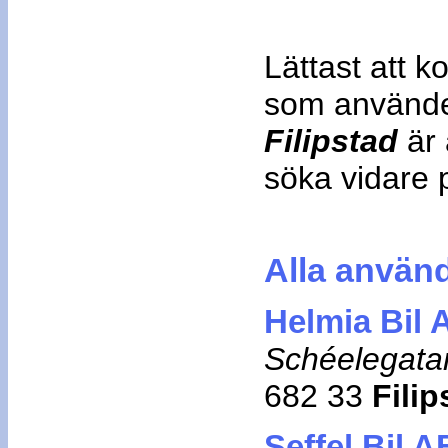
Lättast att 
som använd
Filipstad
är 
söka vidare p
Alla använ
Helmia Bil 
Schéelegata
682 33
Filip
Seffel Bil 